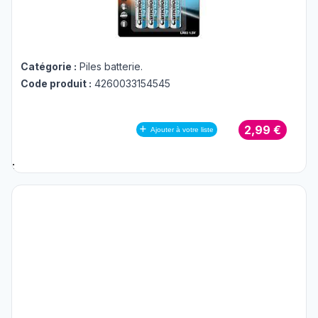
Catégorie :
Piles batterie
.
Code produit :
4260033154545
2,99 €
Ajouter à votre liste
;