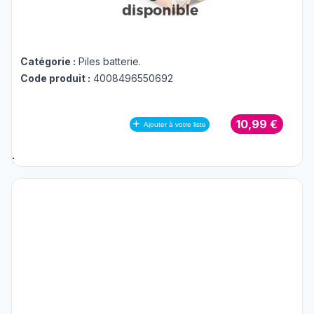
Catégorie :
Piles batterie
.
Code produit :
4008496550692
10,99 €
Ajouter à votre liste
;