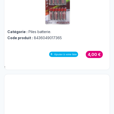
Catégorie :
Piles batterie
.
Code produit :
8436049017365
4,00 €
Ajouter à votre liste
;