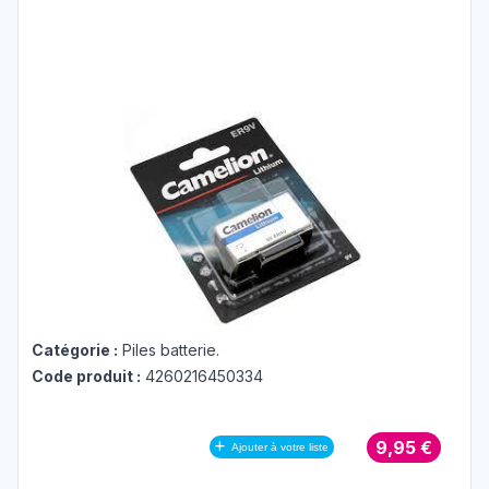
Catégorie :
Piles batterie
.
Code produit :
4260216450334
9,95 €
Ajouter à votre liste