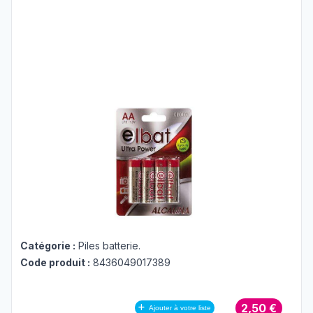
Catégorie :
Piles batterie
.
Code produit :
8436049017389
2,50 €
Ajouter à votre liste