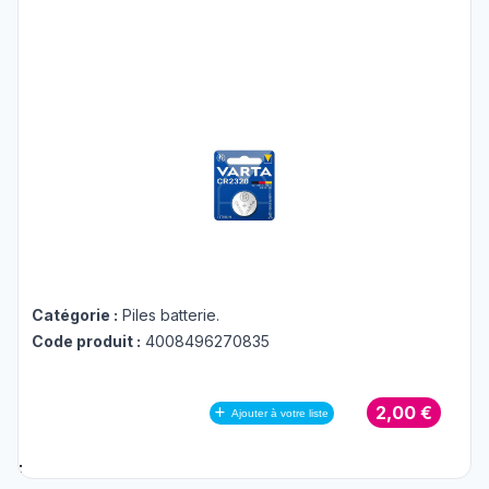
Catégorie :
Piles batterie
.
Code produit :
4008496270835
2,00 €
Ajouter à votre liste
;