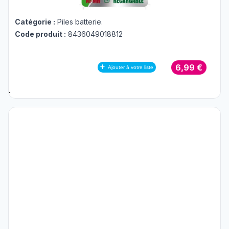
Catégorie :
Piles batterie
.
Code produit :
8436049018812
6,99 €
Ajouter à votre liste
;