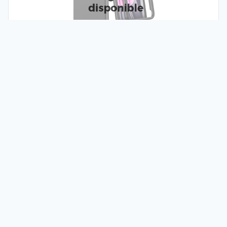
Catégorie :
Protections
.
Code produit :
5900495758231
5,00 €
Ajouter à votre liste
;