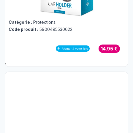
Catégorie :
Protections
.
Code produit :
5900495530622
14,95 €
Ajouter à votre liste
;