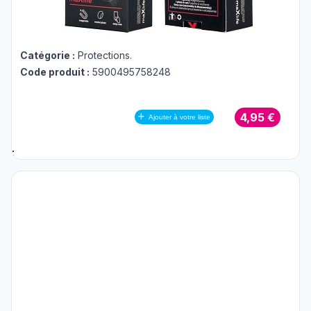
Catégorie :
Protections
.
Code produit :
5900495758248
4,95 €
Ajouter à votre liste
;