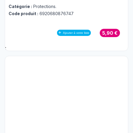
Catégorie :
Protections
.
Code produit :
6920680876747
5,90 €
Ajouter à votre liste
;