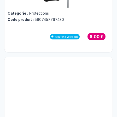
Catégorie :
Protections
.
Code produit :
5907457767430
6,00 €
Ajouter à votre liste
;