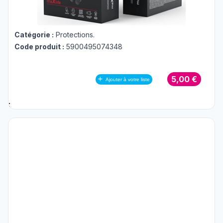
Catégorie :
Protections
.
Code produit :
5900495074348
5,00 €
Ajouter à votre liste
;