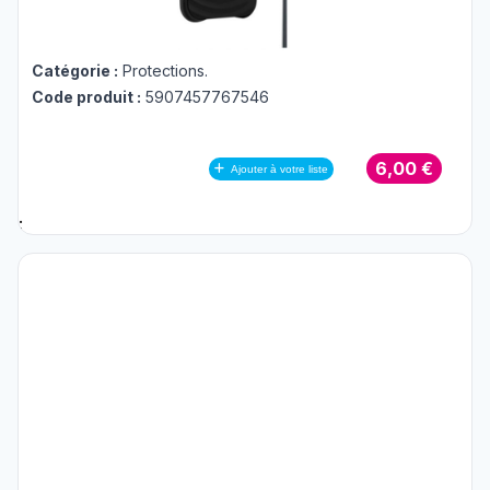
Catégorie :
Protections
.
Code produit :
5907457767546
6,00 €
Ajouter à votre liste
;