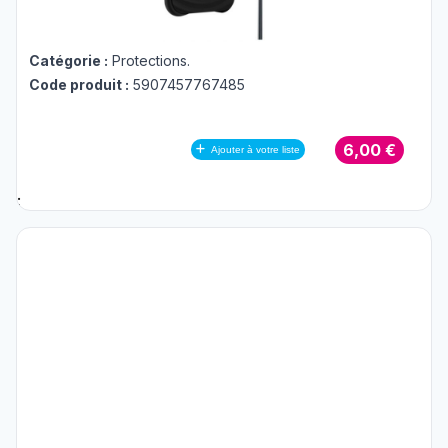
Catégorie :
Protections
.
Code produit :
5907457767485
6,00 €
Ajouter à votre liste
;