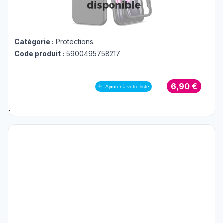
Catégorie :
Protections
.
Code produit :
5900495758217
6,90 €
Ajouter à votre liste
;