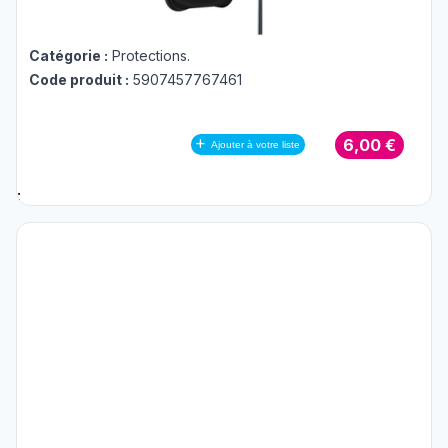
Catégorie :
Protections
.
Code produit :
5907457767461
6,00 €
Ajouter à votre liste
;